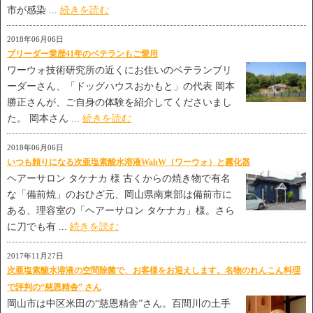
市が感染 ...
続きを読む
2018年06月06日
ブリーダー業歴41年のベテランもご愛用
ワーウォ技術研究所の近くにお住いのベテランブリ
ーダーさん、「ドッグハウスおかもと」の代表 岡本
勝正さんが、ご自身の体験を紹介してくださいまし
た。 岡本さん ...
続きを読む
2018年06月06日
いつも頼りになる次亜塩素酸水溶液WahW（ワーウォ）と霧化器
ヘアーサロン タケナカ 様 古くからの焼き物で有名
な「備前焼」のおひざ元、岡山県南東部は備前市に
ある、理容室の「ヘアーサロン タケナカ」様。さら
に刀でも有 ...
続きを読む
2017年11月27日
次亜塩素酸水溶液の空間除菌で、お客様をお迎えします。名物のれんこん料理
で評判の“慈恩精舎” さん
岡山市は中区米田の“慈恩精舎”さん。百間川の土手