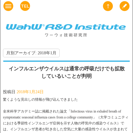
月別アーカイブ:
2018年1月
インフルエンザウイルスは通常の呼吸だけでも拡散
しているいことが判明
投稿日
2018年1月24日
驚くような見出しの情報が飛び込んできました
全米科学アカデミー誌に掲載された論文「Infectious virus in exhaled breath of
symptomatic seasonal influenza cases from a college community」（大学コミュニティ
における季節性インフルエンザ症例を示す人物の呼気中の感染ウイルス）で
は、インフルエンザ患者が吐き出した空気に大量の感染性ウイルスが含まれて