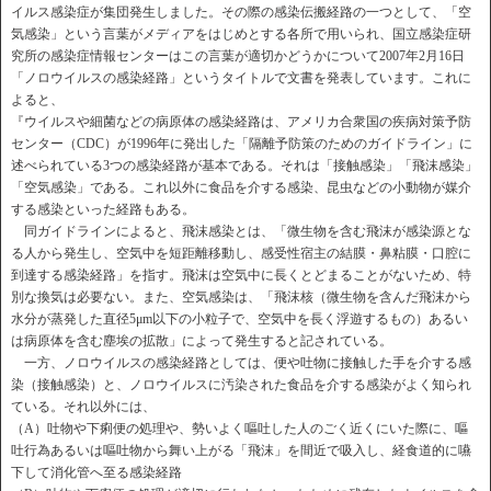
イルス感染症が集団発生しました。その際の感染伝搬経路の一つとして、「空
気感染」という言葉がメディアをはじめとする各所で用いられ、国立感染症研
究所の感染症情報センターはこの言葉が適切かどうかについて2007年2月16日
「ノロウイルスの感染経路」というタイトルで文書を発表しています。これに
よると、
『ウイルスや細菌などの病原体の感染経路は、アメリカ合衆国の疾病対策予防
センター（CDC）が1996年に発出した「隔離予防策のためのガイドライン」に
述べられている3つの感染経路が基本である。それは「接触感染」「飛沫感染」
「空気感染」である。これ以外に食品を介する感染、昆虫などの小動物が媒介
する感染といった経路もある。
同ガイドラインによると、飛沫感染とは、「微生物を含む飛沫が感染源とな
る人から発生し、空気中を短距離移動し、感受性宿主の結膜・鼻粘膜・口腔に
到達する感染経路」を指す。飛沫は空気中に長くとどまることがないため、特
別な換気は必要ない。また、空気感染は、「飛沫核（微生物を含んだ飛沫から
水分が蒸発した直径5μm以下の小粒子で、空気中を長く浮遊するもの）あるい
は病原体を含む塵埃の拡散」によって発生すると記されている。
一方、ノロウイルスの感染経路としては、便や吐物に接触した手を介する感
染（接触感染）と、ノロウイルスに汚染された食品を介する感染がよく知られ
ている。それ以外には、
（A）吐物や下痢便の処理や、勢いよく嘔吐した人のごく近くにいた際に、嘔
吐行為あるいは嘔吐物から舞い上がる「飛沫」を間近で吸入し、経食道的に嚥
下して消化管へ至る感染経路