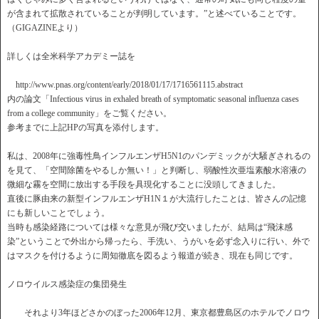
が含まれて拡散されていることが判明しています。”と述べていることです。
（GIGAZINEより）
詳しくは全米科学アカデミー誌を
http://www.pnas.org/content/early/2018/01/17/1716561115.abstract
内の論文「Infectious virus in exhaled breath of symptomatic seasonal influenza cases
from a college community」をご覧ください。
参考までに上記HPの写真を添付します。
私は、2008年に強毒性鳥インフルエンザH5N1のパンデミックが大騒ぎされるの
を見て、「空間除菌をやるしか無い！」と判断し、弱酸性次亜塩素酸水溶液の
微細な霧を空間に放出する手段を具現化することに没頭してきました。
直後に豚由来の新型インフルエンザH1N１が大流行したことは、皆さんの記憶
にも新しいことでしょう。
当時も感染経路については様々な意見が飛び交いましたが、結局は“飛沫感
染”ということで外出から帰ったら、手洗い、うがいを必ず念入りに行い、外で
はマスクを付けるように周知徹底を図るよう報道が続き、現在も同じです。
ノロウイルス感染症の集団発生
それより3年ほどさかのぼった2006年12月、東京都豊島区のホテルでノロウ