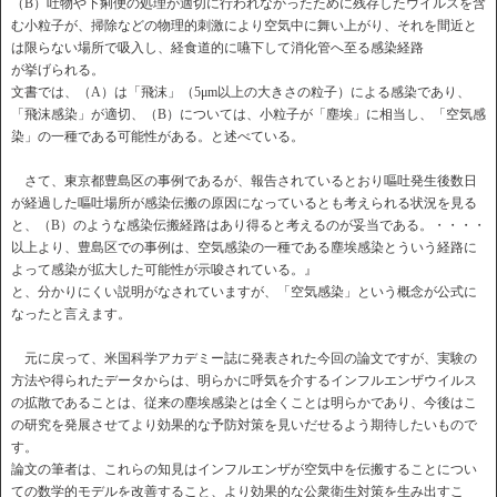
（B）吐物や下痢便の処理が適切に行われなかったために残存したウイルスを含
む小粒子が、掃除などの物理的刺激により空気中に舞い上がり、それを間近と
は限らない場所で吸入し、経食道的に嚥下して消化管へ至る感染経路
が挙げられる。
文書では、（A）は「飛沫」（5μm以上の大きさの粒子）による感染であり、
「飛沫感染」が適切、（B）については、小粒子が「塵埃」に相当し、「空気感
染」の一種である可能性がある。と述べている。
さて、東京都豊島区の事例であるが、報告されているとおり嘔吐発生後数日
が経過した嘔吐場所が感染伝搬の原因になっているとも考えられる状況を見る
と、（B）のような感染伝搬経路はあり得ると考えるのが妥当である。・・・・
以上より、豊島区での事例は、空気感染の一種である塵埃感染とういう経路に
よって感染が拡大した可能性が示唆されている。』
と、分かりにくい説明がなされていますが、「空気感染」という概念が公式に
なったと言えます。
元に戻って、米国科学アカデミー誌に発表された今回の論文ですが、実験の
方法や得られたデータからは、明らかに呼気を介するインフルエンザウイルス
の拡散であることは、従来の塵埃感染とは全くことは明らかであり、今後はこ
の研究を発展させてより効果的な予防対策を見いだせるよう期待したいもので
す。
論文の筆者は、これらの知見はインフルエンザが空気中を伝搬することについ
ての数学的モデルを改善すること、より効果的な公衆衛生対策を生み出すこ