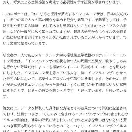
おり、呼気による空気感染を考慮する必要性を示す証拠が示されています。
このレポートは、“冬になると流行が拡大するインフルエンザは、日本のみなら
ず世界中の国で人々の高い関心を集める厄介な病気です。予防策としては、予
防注射や発症者の隔離、そしてあまり効果はないことがわかった「マスクの着
用」などが一般的に広く知られていますが、最新の研究からはウイルス保持者
が単に呼吸するだけでもウイルスが拡散されていることがわかっています。”と
いう文章で始まっています。
研究者の一人であるメリーランド大学の環境衛生学教授のドナルド・K・ミル
トン博士は、「インフルエンザの症状を持つ人の周囲の空気が、咳やくしゃみ
を行わない呼吸だけによっても感染性ウイルスに汚染されていることを明らか
にしました。インフルエンザを患っている人は、特にインフルエンザにかかっ
た最初の比において、感染性エアロゾルを空気中に放出します。そのため、誰
かが居ん拭居るエンザにかかった場合は、すぐに帰宅させて職場にいない状態
にすることで、他者への感染を防ぐべきです」と述べています。と続いていま
す。
論文には、データを採取した具体的な方法とその結果について詳細に記述され
ており、注目すべきは、“くしゃみに含まれるエアロゾルサンプルに含まれるウ
イルスの割合は、通常の呼気に含まれているそれと大きな違いはないという驚
くべき事実も明らかになっているとのこと。つまり、インフルエンザウイルス
はくしゃみに多く含まれるというわけではなく、通常の呼気にも同じ程度の量