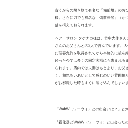
古くからの焼き物で有名な「備前焼」のお
様。さらに刀でも有名な「備前長船」（か
舗を構えておられます。
ヘアーサロン タケナカ様は、竹中大作さん
さんのお父さんとの3人で営んでいます。大
に理容免許を取得されてから本格的に後を継
経った今では多くの固定客様にも恵まれる
られます。店内では夫妻はもとより、お父
く、和気あいあいとして感じのいい雰囲気
がお邪魔した時もすぐに溶け込んでしまい
「WahW（ワーウォ）との出会いは？」と
『霧化器とWahW（ワーウォ）と出会った