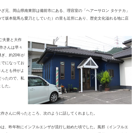
ひざ元、岡山県南東部は備前市にある、理容室の「ヘアーサロン タケナカ」
つて坂本龍馬も愛刀としていた）の里も近所にあり、歴史文化溢れる地に店
ご夫妻と大作
作さんは早々
ぎ、約20年が
までになってお
さんとも仲がよ
だったので、私
ました。
大作さんに伺ったところ、次のように話してくれました。
のは、昨年秋にインフルエンザが流行し始めた頃でした。風邪（インフルエ