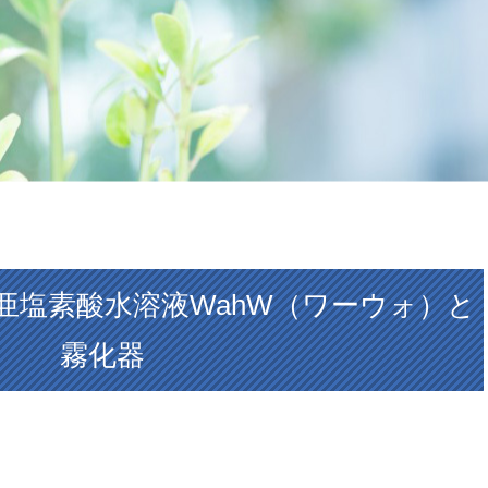
亜塩素酸水溶液WahW（ワーウォ）と
霧化器