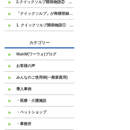
2.クイックソルブ開発物語② なぜ液体ではなく粉末なのか
「クイックソルブ」が商標登録されました。
1. クイックソルブ開発物語① 開発のきっかけは、中東の港にありました
カテゴリー
WahW(ワーウォ)ブログ
お客様の声
みんなのご使用例(一般家庭用)
導入事例
・医療・介護施設
・ペットショップ
・事務所