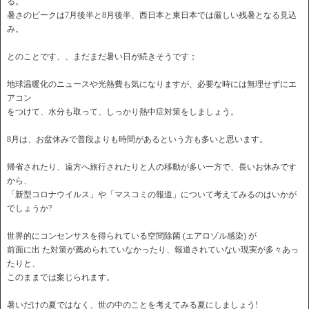
る。
暑さのピークは7月後半と8月後半、西日本と東日本では厳しい残暑となる見込
み。
とのことです、、まだまだ暑い日が続きそうです；
地球温暖化のニュースや光熱費も気になりますが、必要な時には無理せずにエ
アコン
をつけて、水分も取って、しっかり熱中症対策をしましょう。
8月は、お盆休みで普段よりも時間があるという方も多いと思います。
帰省されたり、遠方へ旅行されたりと人の移動が多い一方で、長いお休みです
から、
「新型コロナウイルス」や「マスコミの報道」について考えてみるのはいかが
でしょうか?
世界的にコンセンサスを得られている空間除菌 (エアロゾル感染) が
前面に出 た対策が薦められていなかったり、報道されていない現実が多々あっ
たりと、
このままでは案じられます。
暑いだけの夏ではなく、世の中のことを考えてみる夏にしましょう!