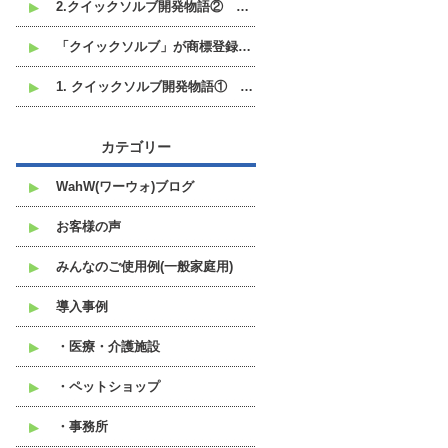
2.クイックソルブ開発物語② なぜ液体ではなく粉末なのか
「クイックソルブ」が商標登録されました。
1. クイックソルブ開発物語① 開発のきっかけは、中東の港にありました
カテゴリー
WahW(ワーウォ)ブログ
お客様の声
みんなのご使用例(一般家庭用)
導入事例
・医療・介護施設
・ペットショップ
・事務所