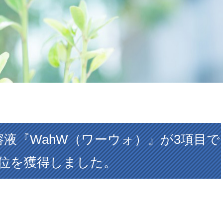
液『WahW（ワーウォ）』が3項目で
1位を獲得しました。