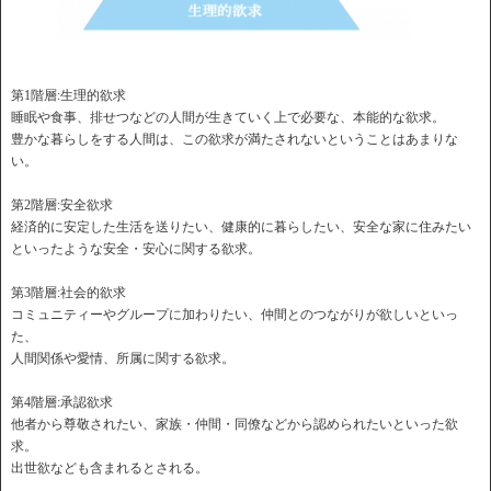
第1階層:生理的欲求
睡眠や食事、排せつなどの人間が生きていく上で必要な、本能的な欲求。
豊かな暮らしをする人間は、この欲求が満たされないということはあまりな
い。
第2階層:安全欲求
経済的に安定した生活を送りたい、健康的に暮らしたい、安全な家に住みたい
といったような安全・安心に関する欲求。
第3階層:社会的欲求
コミュニティーやグループに加わりたい、仲間とのつながりが欲しいといっ
た、
人間関係や愛情、所属に関する欲求。
第4階層:承認欲求
他者から尊敬されたい、家族・仲間・同僚などから認められたいといった欲
求。
出世欲なども含まれるとされる。