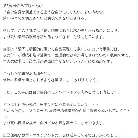
第5階層:自己実現の欲求
「自分自身が満足できるような自分になりたい」という欲求。
第1～4までを満たさないと実現できないとされる。
そして、この学説では「低い階層にある欲求が満たされることにより、
より高い階層の欲求を求めるようになる」と説明しています。
最初の「部下に積極的に働いて自己実現して欲しい」という事例では、
仮に部下が睡眠不足や過労で、生理的な欲求が満たされていない状態ですと、
本人の欲求は自己実現の達成に向かないということになるのです。
こうした問題がある場合には、
低層の欲求が満たされるような環境にしてあ げましょう。
また、この学説は自分自身のモチベーションを高める時にも有効です。
どうにも仕事や勉強、家事などにやる気が出ないな・・・
といった時は、マズローの5段階説の低階層から順に欲求を満たしていくこと
で、
より高い目標や欲求に向けてやる気を高めることができます。
自己啓発や教育・マネジメントに、ぜひ活かしてみてはいかがでしょう!