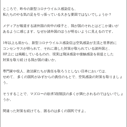
ところで、昨今の新型コロナウイルス感染症も、
私たちのやる気の足を引っ張っている大きな要因ではないでしょうか？
メディアが報道する諸外国の街中の様子と、我が国のそれとはどこか違いが
あるように感じます。なぜか諸外国のほうが明るいように見えるのです。
1年以上も前から、新型コロナウイルス感染症は空気感染が主流と世界的に
コンセンサスが得られて、それに適した対策が取られている諸外国と、
HP上に は掲載しているものの、現実は飛沫感染や接触感染を前提とした
対策を取り続 ける我が国の違いか。
専門家や役人、政治家たちが責任を取ろうとしない日本においては、
せめて、 多くの国民がみずからの責任のもとで、空気感染の対策を取りましょ
う。
そうすることで、マズローの欲求5段階説の多くが満たされるのではないでしょ
うか。
間違った対策を続けても、困るのは多くの国民ですよ。