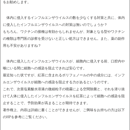
をお勧めします。
体内に侵入するインフルエンザウイルスの数を少なくする対策と共に、体内
に侵入したインフルエンザウイルスへの対策は無いのでしょうか？
もちろん、ワクチンの接種は有効かもしれませんが、対象となる型やワクチン
の種類は専門医の診察を受けないと正しい処方はできません。また、薬の副作
用も不安がありますね？
体内に侵入したインフルエンザウイルスが、細胞内に侵入する前、口腔内や
喉にいる間に細胞への感染を阻止できれば安心です。
最近知った状ですが、紅茶に含まれるポリフェノールの中の成分には、インフ
ルエンザウイルスが細胞への感染を阻止する力があるというのです。
これで、次亜塩素酸水溶液の微細粒子の噴霧による空間除菌と、それを潜り抜
けて人体に侵入したインフルエンザウイルスを紅茶によって細胞への感染を阻
止することで、予防効果が高まることが期待できます。
著作権上、内容は詳細に書くことができませんが、ご興味をお持ちの方は以下
のHPを参考にご覧ください。