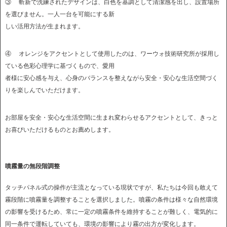
③ 斬新で洗練されたデザインは、白色を基調として清潔感を出し、設置場所
を選びません。一人一台を可能にする新
しい活用方法が生まれます。
④ オレンジをアクセントとして使用したのは、ワーウォ技術研究所が採用し
ている色彩心理学に基づくもので、愛用
者様に安心感を与え、心身のバランスを整えながら安全・安心な生活空間づく
りを楽しんでいただけます。
お部屋を安全・安心な生活空間に生まれ変わらせるアクセントとして、きっと
お喜びいただけるものとお薦めします。
噴霧量の
無段階調整
タッチパネル式の操作が主流となっている現状ですが、私たちは今回も敢えて
霧段階に噴霧量を調整することを選択しました。噴霧の条件は様々な自然環境
の影響を受けるため、常に一定の噴霧条件を維持することが難しく、電気的に
同一条件で運転していても、環境の影響により霧の出方が変化します。