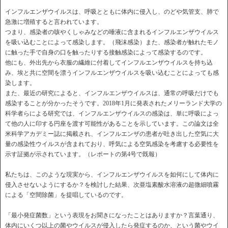
インフルエンザウイルスは、呼吸とともに体内に侵入し、のどや気管支、肺で
急激に増殖すると言われています。
つまり、感染者の咳やくしゃみなどの唾液に含まれるインフルエンザウイルス
を吸い込むことによって感染します。（飛沫感染）また、感染者が触れたモノ
に触った手で自身の口を触ったりする接触感染によって感染するのです。
他にも、外出先から衣服の繊維に付着してインフルエンザウイルスを持ち込
み、埃と共に空間を漂うインフルエンザウイルスを吸い込むことによっても感
染します。
また、最近の研究によると、インフルエンザウイルスは、通常の呼吸だけでも
感染することが分かったそうです。2018年1月に発表されたメリーランド大学の
科学者らによる研究では、インフルエンザウイルスの感染は、単に呼吸によっ
て他の人に印する円座を渡す可能性があることを示しています。この論文は全
米科学アカデミー誌に掲載され、インフルエンザの患者が吐き出した空気に大
量の感染性ウイルスが含まれており、呼気による空気感染を考慮する必要性を
示す証拠が示されています。（レポートの第4号で既報）
私たちは、このような現実から、インフルエンザウイルスを如何にして体内に
侵入させないようにするか？を検討した結果、次亜塩素酸水溶液の超微細噴霧
による「空間除菌」を提唱しているのです。
「最小発症菌数」という表現をお聞きになったことはありますか？言葉通り、
体内にいくつ以上の菌やウイルスが侵入したら発症するのか、という菌やウイ