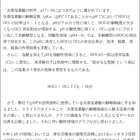
「次亜塩素酸の科学」p17～18にはつぎのように書かれています。
次亜塩素酸の解離定数（pKa）は約7.5であることからpH 7.5においてHOClと
OCl
の比率は１：１となる。pHがアルカリ性に傾くと、HOClの解離度が大き
-
くなりOCl
存在割合が増加する。pH が酸性側に傾くと、OC
は徐々にプロト
-
l-
ン化して非解離型となる。弱酸性領域（pH4～6）では、非解離型のHOClが高比
率で存在する。このpHに依存したHOClとOCl
の存在比率が、洗浄、殺菌、漂
-
白、脱臭の作用効果を支配している。
さらに、塩酸を加えてpHを強酸性領域にすると、HOClの一部は溶存塩素
（Cl
）に変化し、未溶解分子は気相中に飛散する。“混ぜるな危険”という表記
2
は、この塩素ガス発生の危険を警告するものである。
HOCl + HCl ⇄ Cl
+ H
O
2
2
さて、弊社ではHPや説明資料に使用している次亜塩素酸の解離曲線に手を加
えました。スライドのタイトルこそ「次亜塩素酸の解離曲線から解る塩素の働
きの違い」と変わりませんが、グラフの曲線をプロットした元となるデータの
出典を記載しました。それに伴い酸性領域のグラフが少し変わりました。
6.00 ≦ pH の領域においては、厚生労働省の循環式浴槽におけるレジオネラ症防