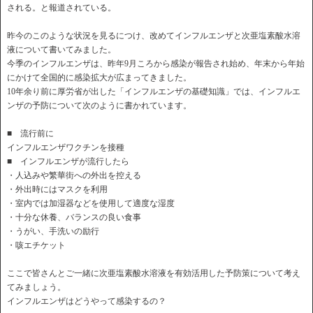
される。と報道されている。
昨今のこのような状況を見るにつけ、改めてインフルエンザと次亜塩素酸水溶
液について書いてみました。
今季のインフルエンザは、昨年9月ころから感染が報告され始め、年末から年始
にかけて全国的に感染拡大が広まってきました。
10年余り前に厚労省が出した「インフルエンザの基礎知識」では、インフルエ
ンザの予防について次のように書かれています。
■ 流行前に
インフルエンザワクチンを接種
■ インフルエンザが流行したら
・人込みや繁華街への外出を控える
・外出時にはマスクを利用
・室内では加湿器などを使用して適度な湿度
・十分な休養、バランスの良い食事
・うがい、手洗いの励行
・咳エチケット
ここで皆さんとご一緒に次亜塩素酸水溶液を有効活用した予防策について考え
てみましょう。
インフルエンザはどうやって感染するの？