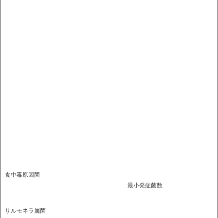
食中毒原因菌
最小発症菌数
サルモネラ属菌