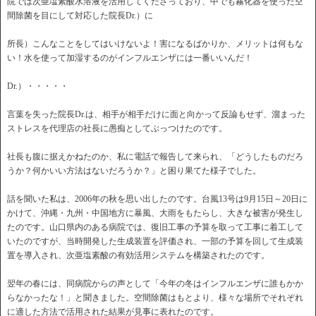
院では次亜塩素酸水溶液を活用してくださっており、中でも霧化器を使った空
間除菌を目にして対応した院長Dr.）に
所長）こんなことをしてはいけないよ！害になるばかりか、メリットは何もな
い！水を使って加湿するのがインフルエンザには一番いいんだ！
Dr.）・・・・・
言葉を失った院長Dr.は、相手が相手だけに面と向かって反論もせず、溜まった
ストレスを代理店の社長に愚痴としてぶっつけたのです。
社長も腹に据えかねたのか、私に電話で報告して来られ、「どうしたものだろ
うか？何かいい方法はないだろうか？」と困り果てた様子でした。
話を聞いた私は、2006年の秋を思い出したのです。台風13号は9月15日～20日に
かけて、沖縄・九州・中国地方に暴風、大雨をもたらし、大きな被害が発生し
たのです。山口県内のある病院では、復旧工事の予算を取って工事に着工して
いたのですが、当時開発した生成装置を評価され、一部の予算を回して生成装
置を導入され、次亜塩素酸の有効活用システムを構築されたのです。
翌年の春には、同病院からの声として「今年の冬はインフルエンザに誰もかか
らなかったな！」と聞きました。空間除菌はもとより、様々な場所でそれぞれ
に適した方法で活用された結果が見事に表れたのです。