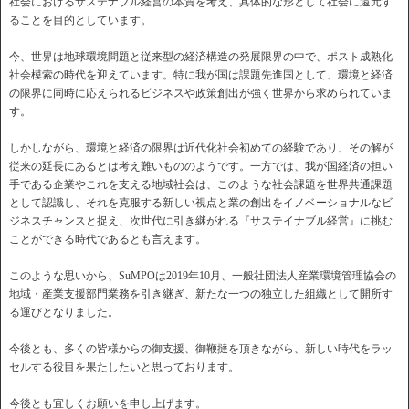
社会におけるサステナブル経営の本質を考え、具体的な形として社会に還元す
ることを目的としています。
今、世界は地球環境問題と従来型の経済構造の発展限界の中で、ポスト成熟化
社会模索の時代を迎えています。特に我が国は課題先進国として、環境と経済
の限界に同時に応えられるビジネスや政策創出が強く世界から求められていま
す。
しかしながら、環境と経済の限界は近代化社会初めての経験であり、その解が
従来の延長にあるとは考え難いもののようです。一方では、我が国経済の担い
手である企業やこれを支える地域社会は、このような社会課題を世界共通課題
として認識し、それを克服する新しい視点と業の創出をイノベーショナルなビ
ジネスチャンスと捉え、次世代に引き継がれる『サステイナブル経営』に挑む
ことができる時代であるとも言えます。
このような思いから、SuMPOは2019年10月、一般社団法人産業環境管理協会の
地域・産業支援部門業務を引き継ぎ、新たな一つの独立した組織として開所す
る運びとなりました。
今後とも、多くの皆様からの御支援、御鞭撻を頂きながら、新しい時代をラッ
セルする役目を果たしたいと思っております。
今後とも宜しくお願いを申し上げます。