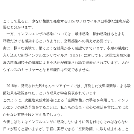
こうして見ると、少ない菌数で発症するO157やノロウイルスは特別な注意が必
要だと分かります。
一方、インフルエンザの感染については、飛沫感染、接触感染はもとより、
呼吸だけでも感染するというように、空気感染への備えが必要です。
実は、様々な実験で、驚くような結果が多く確認できています。衣服の繊維に
入り込んだ新型インフルエンザウイルス（H1N1）に対しても、次亜塩素酸水溶
液の超微細粒子の噴霧による不活化が確認され論文発表がされています。人が
ウイルスのキャリヤーとなる可能性は否定できません。
2018年に発売されたP社さんのジアイーノでは、揮発した次亜塩素酸による殺
菌効果も確認された、という成果が学会発表されています
このように、次亜塩素酸水溶液による「空間除菌」の手法を利用して、インフ
ルエンザの感染予防をすることは、私たちの安全・安心な生活を営む上では欠
かせない有効手段と言えるでしょう。
今後しばらくはインフルエンザに感染しないように気を付けなければならない
日々が続くと思いますが、手軽に実行できる「空間除菌」に取り組まれること