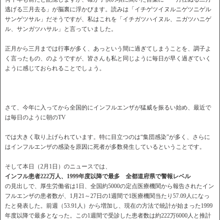
逃げる三月去る」が脳裏に浮かびます。読みは「イチゲツイヌルニゲツニゲル
サンゲツサル」だそうですが、私はこれを「イチガツハイヌル、ニガツハニゲ
ル、サンガツハサル」と言っていました。
正月から三月までは行事が多く、あっという間に過ぎてしまうことを、調子よ
く言ったもの、のようですが、皆さんも私と同じように毎日が早く過ぎていく
ように感じておられることでしょう。
さて、今年に入ってから全国的にインフルエンザが猛威を振るい始め、最近で
は毎日のように朝のTV
では大きく取り上げられています。特に目立つのは“集団感染”が多く、さらに
はインフルエンザの感染を原因に死者が多数発生しているということです。
そして本日（2月1日）のニュースでは、
インフル患者222万人、1999年度以降で最多 全都道府県で警報レベル
の見出しで、厚生労働省は1日、全国約5000の定点医療機関から報告されたイン
フルエンザの患者数が、1月21～27日の1週間で1医療機関当たり57.09人になっ
たと発表した。前週（53.91人）から増加し、現在の方法で統計が始まった1999
年度以降で最多となった。この1週間で受診した患者数は約222万6000人と推計