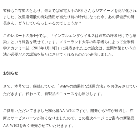
皆様もご存知のとおり、最近では家電大手のP社さんもジアイーノを商品化され
ました。次亜塩素酸の有効活用が当たり前の時代になった今、あの保健所の所
長さん、どうしていらっしゃるのでしょうか？
このレポートの第4号では、「インフルエンザウイルスは通常の呼吸だけでも感
染」という報告を載せています。メリーランド大学の科学者らによって全米科
学アカデミー誌（2018年1月18日）に発表されたこの論文は、空間除菌という方
法が必要だとの認識を新たにさせてくれるものだと確信しました。
お知らせ
さて、本号では、継続していた「WahWの効果的な活用方法」をお休みさせてい
ただきます。代わって、新製品のニュースをお届けします。
ご愛用いただいてきました霧化器AA-W105ですが、開発から7年が経過し、在
庫とサービスパーツが無くなりましたので、この度次ページにご案内の新製品
AA-W103を近く発売させていただきます。