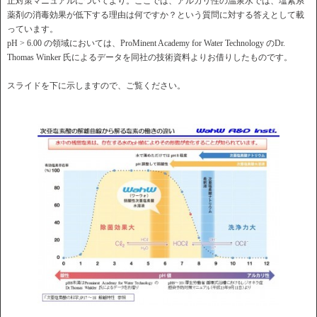
止対策マニュアルについてより。ここでは、アルカリ性の温泉水では、塩素系
薬剤の消毒効果が低下する理由は何ですか？という質問に対する答えとして載
っています。
pH > 6.00 の領域においては、ProMinent Academy for Water Technology のDr.
Thomas Winker 氏によるデータを同社の技術資料よりお借りしたものです。
スライドを下に示しますので、ご覧ください。