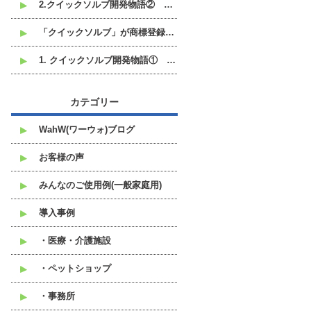
2.クイックソルブ開発物語② なぜ液体ではなく粉末なのか
「クイックソルブ」が商標登録されました。
1. クイックソルブ開発物語① 開発のきっかけは、中東の港にありました
カテゴリー
WahW(ワーウォ)ブログ
お客様の声
みんなのご使用例(一般家庭用)
導入事例
・医療・介護施設
・ペットショップ
・事務所