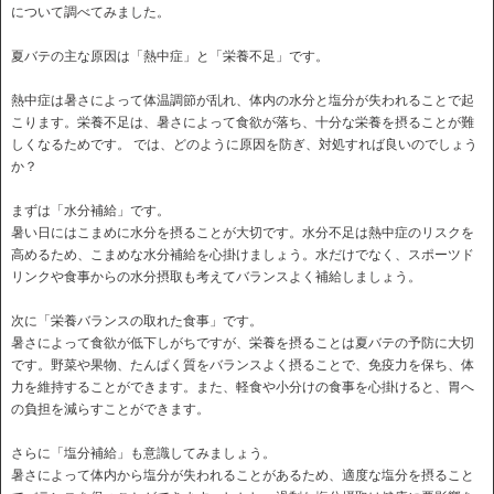
について調べてみました。
夏バテの主な原因は「熱中症」と「栄養不足」です。
熱中症は暑さによって体温調節が乱れ、体内の水分と塩分が失われることで起
こります。栄養不足は、暑さによって食欲が落ち、十分な栄養を摂ることが難
しくなるためです。 では、どのように原因を防ぎ、対処すれば良いのでしょう
か？
まずは「水分補給」です。
暑い日にはこまめに水分を摂ることが大切です。水分不足は熱中症のリスクを
高めるため、こまめな水分補給を心掛けましょう。水だけでなく、スポーツド
リンクや食事からの水分摂取も考えてバランスよく補給しましょう。
次に「栄養バランスの取れた食事」です。
暑さによって食欲が低下しがちですが、栄養を摂ることは夏バテの予防に大切
です。野菜や果物、たんぱく質をバランスよく摂ることで、免疫力を保ち、体
力を維持することができます。また、軽食や小分けの食事を心掛けると、胃へ
の負担を減らすことができます。
さらに「塩分補給」も意識してみましょう。
暑さによって体内から塩分が失われることがあるため、適度な塩分を摂ること