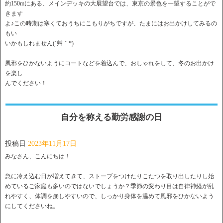
約150mにある、メインデッキの大展望台では、東京の景色を一望することがで
きます
よ♪この時期は寒くておうちにこもりがちですが、たまにはお出かけしてみるの
もい
いかもしれません(´艸｀*)
風邪をひかないようにコートなどを着込んで、おしゃれをして、冬のお出かけ
を楽し
んでください！
自分を称える勤労感謝の日
投稿日
2023年11月17日
みなさん、こんにちは！
急に冷え込む日が増えてきて、ストーブをつけたりこたつを取り出したりし始
めているご家庭も多いのではないでしょうか？季節の変わり目は自律神経が乱
れやすく、体調を崩しやすいので、しっかり身体を温めて風邪をひかないよう
にしてくださいね。