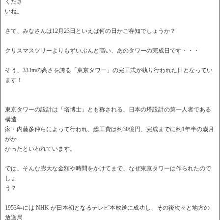
くださ
いね。
さて、みなさんは12月23日といえば何の日かご存知でしょうか？
クリスマスツリーよりもずいぶんと高い、あのタワーの完成日です・・・
そう、333mの高さを誇る「東京タワー」の完工式が執り行われた日となってい
ます！
東京タワーの設計は「塔博士」とも称される、日本の塔設計の第一人者である
構造
家・内藤多仲らによって行われ、総工費は約30億円、完成までに約1年半の歳月
がか
かったといわれています。
では、そんな膨大な金額や時間をかけてまで、なぜ東京タワーは作られたので
しょ
う？
1953年には NHK が日本初となるテレビ本放送に成功し、その後次々と地方の
放送局