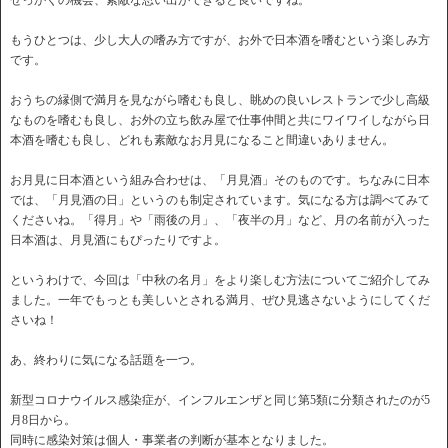
せっかくの機会、素敵な思い出ができると良いですね。
もうひとつは、少し大人の嗜み方ですが、お外で日本酒を嗜むという楽しみ方
です。
おうちの縁側で満月を見ながら嗜むも良し、眺めの良いレストランで少し高級
なものを嗜むも良し、お外の立ち飲み屋で仕事仲間と共にワイワイしながら日
本酒を嗜むも良し、どれも素敵なお月見になること間違いありません。
お月見に日本酒という組み合わせは、「月見酒」そのものです。ちなみに日本
では、「月見酒の日」というのも制定されています。気になる方は調べてみて
くださいね。「得月」や「雨後の月」、「夜半の月」など、月の名前が入った
日本酒は、月見酒にもぴったりですよ。
というわけで、今回は「中秋の名月」をより楽しむ方法についてご紹介してみ
ました。一年でもっとも美しいとされる満月、ぜひ見逃さないようにしてくだ
さいね！
あ、終わりに気になる話題を一つ。
新型コロナウイルス感染症が、インフルエンザと同じ第5類に分類されたのが5
月8日から。
同時に感染対策は個人・事業者の判断が基本となりました。