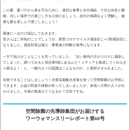
この夏、夏バテから身を守るために、適切な食事と水分補給、十分な休息と睡
眠、涼しい場所での過ごし方を心掛けましょう。自分の体調をよく理解し、健
康な夏を楽しんで過ごしましょう！
最後に一点だけ追記しておきます。
皆さんはご存知のことでしょうが、新型コロナウイルス感染症じゃ5類感染症に
なりました。感染対策は個人・事業者の判断が基準になります。
一方で知人がこんなことを言っていました。「近い身内の方がコロナに感染し
てしまった。調べてみると現在第9波にあるんだ！メディアも報道してくれなき
ゃ困るよ！」と。一般の人々の認識はこんなものか、と落胆させられました。
自衛できることはしましょう！次亜塩素酸水溶液を使って空間除菌がお手軽に
できます。お盆の民族大移動が狂ってしまいましたが、各地へ大勢の人々が出
かけました。今後の報道がどうなるか？注目ですね。
空間除菌の先導師集団がお届けする
ワーウォマンスリーレポート第60号