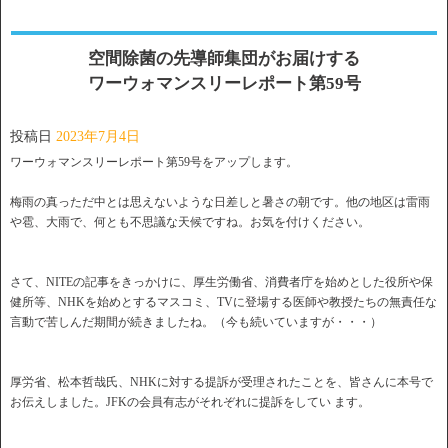
空間除菌の先導師集団がお届けする
ワーウォマンスリーレポート第59号
投稿日
2023年7月4日
ワーウォマンスリーレポート第59号をアップします。
梅雨の真っただ中とは思えないような日差しと暑さの朝です。
他の地区は雷雨
や雹、大雨で、何とも不思議な天候ですね。
お気を付けください。
さて、NITEの記事をきっかけに、厚生労働省、
消費者庁を始めとした役所や保
健所等、
NHKを始めとするマスコミ、
TVに登場する医師や教授たちの無責任な
言動で苦しんだ期間が続
きましたね。（今も続いていますが・・・）
厚労省、松本哲哉氏、NHKに対する提訴が受理されたことを、
皆さんに本号で
お伝えしました。
JFKの会員有志がそれぞれに提訴をしてい ます。