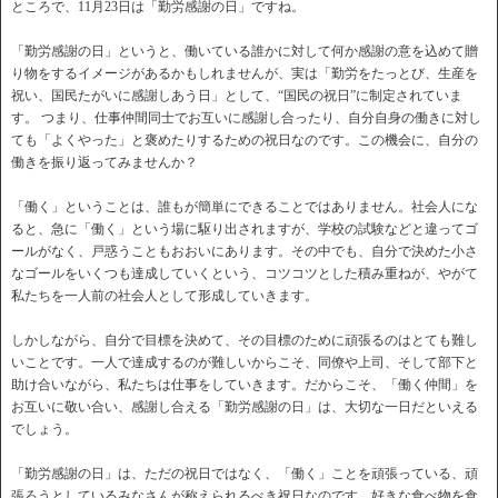
ところで、11月23日は「勤労感謝の日」ですね。
「勤労感謝の日」というと、働いている誰かに対して何か感謝の意を込めて贈
り物をするイメージがあるかもしれませんが、実は「勤労をたっとび、生産を
祝い、国民たがいに感謝しあう日」として、“国民の祝日”に制定されていま
す。 つまり、仕事仲間同士でお互いに感謝し合ったり、自分自身の働きに対し
ても「よくやった」と褒めたりするための祝日なのです。この機会に、自分の
働きを振り返ってみませんか？
「働く」ということは、誰もが簡単にできることではありません。社会人にな
ると、急に「働く」という場に駆り出されますが、学校の試験などと違ってゴ
ールがなく、戸惑うこともおおいにあります。その中でも、自分で決めた小さ
なゴールをいくつも達成していくという、コツコツとした積み重ねが、やがて
私たちを一人前の社会人として形成していきます。
しかしながら、自分で目標を決めて、その目標のために頑張るのはとても難し
いことです。一人で達成するのが難しいからこそ、同僚や上司、そして部下と
助け合いながら、私たちは仕事をしていきます。だからこそ、「働く仲間」を
お互いに敬い合い、感謝し合える「勤労感謝の日」は、大切な一日だといえる
でしょう。
「勤労感謝の日」は、ただの祝日ではなく、「働く」ことを頑張っている、頑
張ろうとしているみなさんが称えられるべき祝日なのです。好きな食べ物を食