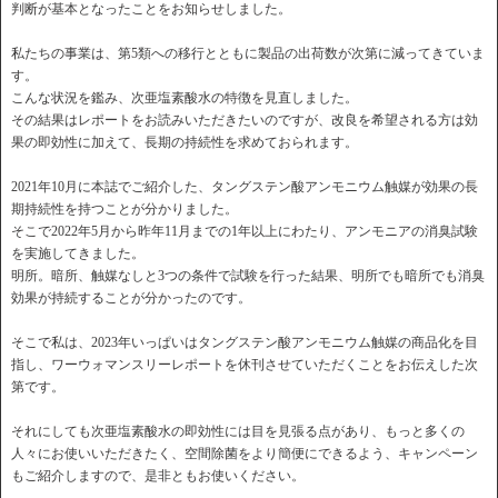
判断が基本となったことをお知らせしました。
私たちの事業は、第5類への移行とともに製品の出荷数が次第に減ってきていま
す。
こんな状況を鑑み、次亜塩素酸水の特徴を見直しました。
その結果はレポートをお読みいただきたいのですが、改良を希望される方は効
果の即効性に加えて、長期の持続性を求めておられます。
2021年10月に本誌でご紹介した、タングステン酸アンモニウム触媒が効果の長
期持続性を持つことが分かりました。
そこで2022年5月から昨年11月までの1年以上にわたり、アンモニアの消臭試験
を実施してきました。
明所。暗所、触媒なしと3つの条件で試験を行った結果、明所でも暗所でも消臭
効果が持続することが分かったのです。
そこで私は、2023年いっぱいはタングステン酸アンモニウム触媒の商品化を目
指し、ワーウォマンスリーレポートを休刊させていただくことをお伝えした次
第です。
それにしても次亜塩素酸水の即効性には目を見張る点があり、もっと多くの
人々にお使いいただきたく、空間除菌をより簡便にできるよう、キャンペーン
もご紹介しますので、是非ともお使いください。