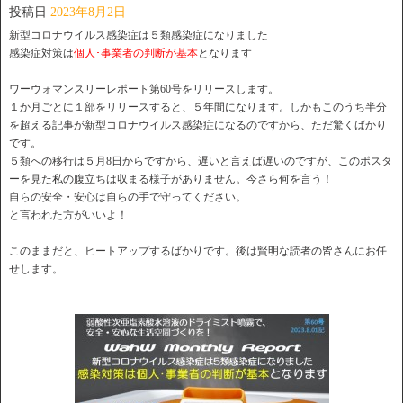
投稿日
2023年8月2日
新型コロナウイルス感染症は５類感染症になりました
感染症対策は
個人･事業者の判断が基本
となります
ワーウォマンスリーレポート第60号をリリースします。
１か月ごとに１部をリリースすると、５年間になります。しかもこのうち半分
を超える記事が新型コロナウイルス感染症になるのですから、ただ驚くばかり
です。
５類への移行は５月8日からですから、遅いと言えば遅いのですが、このポスタ
ーを見た私の腹立ちは収まる様子がありません。今さら何を言う！
自らの安全・安心は自らの手で守ってください。
と言われた方がいいよ！
このままだと、ヒートアップするばかりです。後は賢明な読者の皆さんにお任
せします。