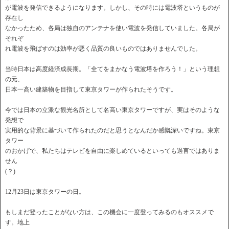
が電波を発信できるようになります。しかし、その時には電波塔というものが
存在し
なかったため、各局は独自のアンテナを使い電波を発信していました。各局が
それぞ
れ電波を飛ばすのは効率が悪く品質の良いものではありませんでした。
当時日本は高度経済成長期。「全てをまかなう電波塔を作ろう！」という理想
の元、
日本一高い建築物を目指して東京タワーが作られたそうです。
今では日本の立派な観光名所として名高い東京タワーですが、実はそのような
発想で
実用的な背景に基づいて作られたのだと思うとなんだか感慨深いですね。東京
タワー
のおかげで、私たちはテレビを自由に楽しめているといっても過言ではありま
せん
(？)
12月23日は東京タワーの日。
もしまだ登ったことがない方は、この機会に一度登ってみるのもオススメで
す。地上