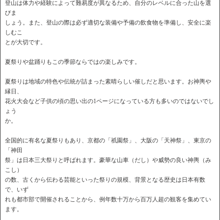
登山は体力や経験によって難易度が異なるため、自分のレベルに合った山を選
びま
しょう。また、登山の際は必ず適切な装備や予備の飲食物を準備し、安全に楽
しむこ
とが大切です。
夏祭りや盆踊りもこの季節ならではの楽しみです。
夏祭りは地域の特色や伝統が詰まった素晴らしい催しだと思います。お神輿や
縁日、
花火大会など子供の頃の思い出の1ページになっている方も多いのではないでし
ょう
か。
全国的に有名な夏祭りもあり、京都の「祇園祭」、大阪の「天神祭」、東京の
「神田
祭」は日本三大祭りと呼ばれます。豪華な山車（だし）や威勢の良い神輿（み
こし）
の数、古くから伝わる芸能といった祭りの規模、背景となる歴史は日本有数
で、いず
れも都市部で開催されることから、例年数十万から百万人超の観客を集めてい
ます。