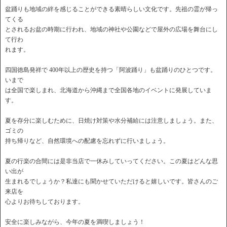
盆踊りも地域の絆を感じることができる素晴らしい文化です。先祖の霊が帰っ
てくる
とされるお盆の時期に行われ、地域の神社や公園などで屋外の広場を舞台にし
て行わ
れます。
四国徳島発祥で 400年以上の歴史を持つ「阿波踊り」も盆踊りのひとつです。
いまで
は全国で楽しまれ、北海道から沖縄まで全国各地のイベントに発展していま
す。
夏を存分に楽しむために、日焼け対策や水分補給には注意しましょう。また、
ゴミの
持ち帰りなど、自然環境への配慮を忘れずに行いましょう。
夏の行楽の合間には是非当店で一休みしていってください。この夏はどんな思
い出が
生まれるでしょうか？私達にも聞かせていただけると嬉しいです。皆さんのご
来店を
心よりお待ちしております。
安全に楽しみながら、今年の夏を満喫しましょう！