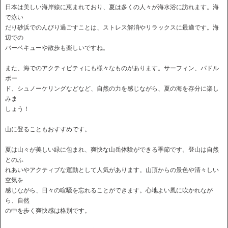
日本は美しい海岸線に恵まれており、夏は多くの人々が海水浴に訪れます。海
で泳い
だり砂浜でのんびり過ごすことは、ストレス解消やリラックスに最適です。海
辺での
バーベキューや散歩も楽しいですね。
また、海でのアクティビティにも様々なものがあります。サーフィン、パドル
ボー
ド、シュノーケリングなどなど、自然の力を感じながら、夏の海を存分に楽し
みま
しょう！
山に登ることもおすすめです。
夏は山々が美しい緑に包まれ、爽快な山岳体験ができる季節です。登山は自然
とのふ
れあいやアクティブな運動として人気があります。山頂からの景色や清々しい
空気を
感じながら、日々の喧騒を忘れることができます。心地よい風に吹かれなが
ら、自然
の中を歩く爽快感は格別です。