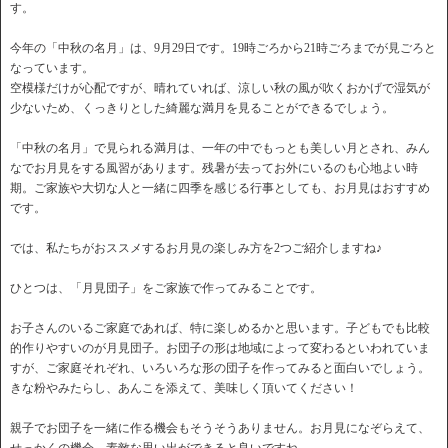
す。
今年の「中秋の名月」は、9月29日です。19時ごろから21時ごろまでが見ごろと
なっています。
空模様だけが心配ですが、晴れていれば、涼しい秋の風が吹くおかげで湿気が
少ないため、くっきりとした綺麗な満月を見ることができるでしょう。
「中秋の名月」で見られる満月は、一年の中でもっとも美しい月とされ、みん
なでお月見をする風習があります。残暑が去ってお外にいるのも心地よい時
期。ご家族や大切な人と一緒に四季を感じる行事としても、お月見はおすすめ
です。
では、私たちがおススメするお月見の楽しみ方を2つご紹介しますね♪
ひとつは、「月見団子」をご家族で作ってみることです。
お子さんのいるご家庭であれば、特に楽しめるかと思います。子どもでも比較
的作りやすいのが月見団子。お団子の形は地域によって変わるといわれていま
すが、ご家庭それぞれ、いろいろな形の団子を作ってみると面白いでしょう。
きな粉やみたらし、あんこを添えて、美味しく頂いてください！
親子でお団子を一緒に作る機会もそうそうありません。お月見になぞらえて、