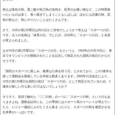
例えば食欲の秋。栗ご飯や秋刀魚の塩焼き、松茸のお吸い物など、この時期食
べたいものは多く、食べ過ぎてしまうこともしばしば。ほかにも読書の秋、芸
術の秋など、秋にやりたいことはたくさんです。
さて、10月の第2月曜日は何の日かご存知でしょうか？答えは「スポーツの日」
です。元々の名称は「体育の日」でしたが、2020年に「スポーツの日」と名前
が変えられました。
なぜ10月の第2月曜日が「スポーツの日」かというと、1964年の10月10日に、東
京でオリンピックが開催されたことを記念して制定された国民の祝日だからだ
そうです。
「国民がスポーツに親しみ、健康な心身を培う日」とされており、この3連休を
使って運動会を開催している学校も数多くあります。2000年の法改正により、
10月の第2月曜日を国民の祝日「スポーツの日」として制定されているため、3
連休が嬉しい方も多いのではないでしょうか？
そうそう、冒頭で触れた「〇〇の秋」の一つに「スポーツの秋」というのもあ
りますよね。運動会以外にも、この季節にはスポーツ系のイベントが増えてい
たり、レジャー施設に人がたくさん集まったりと、スポーツの秋を連想させる
出来事がいっぱいです。