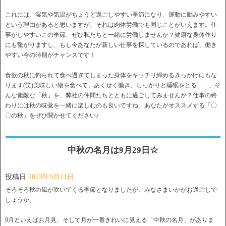
これには、湿気や気温がちょうど過ごしやすい季節になり、運動に励みやすい
という理由があると思いますが、それは肉体労働でも同じことがいえます。仕
事がしやすいこの季節、ぜひ私たちと一緒に労働しませんか？健康な身体作り
にも繋がりますし、もし今あなたが新しい仕事を探しているのであれば、働き
やすい今の時期がチャンスです！
食欲の秋に釣られて食べ過ぎてしまった身体をキッチリ締めるきっかけにもな
ります(笑)美味しい物を食べて、あくせく働き、しっかりと睡眠をとる……、そ
んな素敵な「秋」を、弊社の仲間たちとともに過ごしてみませんか？仕事の終
わりには秋の味覚を一緒に楽しむのも良いですね。あなたがオススメする「〇
〇の秋」をぜひ聞かせてください♪
中秋の名月は9月29日☆
投稿日
2023年9月11日
そろそろ秋の風が吹いてくる季節となりましたが、みなさまいかがお過ごしで
しょうか。
9月といえばお月見、そして月が一番きれいに見える「中秋の名月」がありま