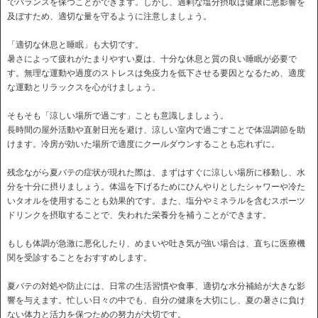
でバランスを保つことができます。しかし、過剰な塩分摂取は健康に悪影響を
及ぼすため、適切な量を守るように注意しましょう。
「適切な休息と睡眠」も大切です。
暑さによって疲れがたまりやすい夏は、十分な休息と質の良い睡眠が必要で
す。無理な運動や過度のストレスは免疫力を低下させる要因となるため、適度
な運動とリラックスを心がけましょう。
そもそも「涼しい場所で過ごす」ことも意識しましょう。
長時間の屋外活動や直射日光を避け、涼しい室内で過ごすことで体温調節を助
けます。冷房が効いた場所で適度にクールダウンすることも忘れずに。
残念ながら夏バテの症状が現れた際は、まずはすぐに涼しい場所に移動し、水
分を十分に摂りましょう。体温を下げるためにひんやりとしたシャワーや冷た
いタオルを使用することも効果的です。また、塩分やミネラルを含むスポーツ
ドリンクを摂取することで、失われた栄養分を補うことができます。
もしも体調が急激に悪化したり、めまいや吐き気が強い場合は、直ちに医療機
関を受診することをおすすめします。
夏バテの対処や防止には、日常の生活習慣や食事、適切な水分補給が大きな影
響を与えます。忙しい日々の中でも、自分の健康を大切にし、夏の暑さに負け
ない体力と活力を保つための努力が大切です。