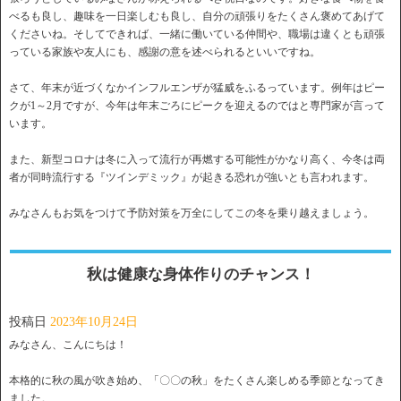
べるも良し、趣味を一日楽しむも良し、自分の頑張りをたくさん褒めてあげて
くださいね。そしてできれば、一緒に働いている仲間や、職場は違くとも頑張
っている家族や友人にも、感謝の意を述べられるといいですね。
さて、年末が近づくなかインフルエンザが猛威をふるっています。例年はピー
クが1～2月ですが、今年は年末ごろにピークを迎えるのではと専門家が言って
います。
また、新型コロナは冬に入って流行が再燃する可能性がかなり高く、今冬は両
者が同時流行する『ツインデミック』が起きる恐れが強いとも言われます。
みなさんもお気をつけて予防対策を万全にしてこの冬を乗り越えましょう。
秋は健康な身体作りのチャンス！
投稿日
2023年10月24日
みなさん、こんにちは！
本格的に秋の風が吹き始め、「〇〇の秋」をたくさん楽しめる季節となってき
ました。