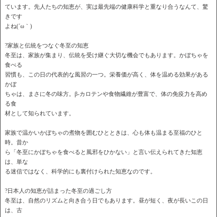
ています。先人たちの知恵が、実は最先端の健康科学と重なり合うなんて、驚
きです
よね(´ω｀)
?家族と伝統をつなぐ冬至の知恵
冬至は、家族が集まり、伝統を受け継ぐ大切な機会でもあります。かぼちゃを
食べる
習慣も、この日の代表的な風習の一つ。栄養価が高く、体を温める効果がある
かぼ
ちゃは、まさに冬の味方。β-カロテンや食物繊維が豊富で、体の免疫力を高め
る食
材として知られています。
家族で温かいかぼちゃの煮物を囲むひとときは、心も体も温まる至福のひと
時。昔か
ら「冬至にかぼちゃを食べると風邪をひかない」と言い伝えられてきた知恵
は、単な
る迷信ではなく、科学的にも裏付けられた知恵なのです。
?日本人の知恵が詰まった冬至の過ごし方
冬至は、自然のリズムと向き合う日でもあります。昼が短く、夜が長いこの日
は、古