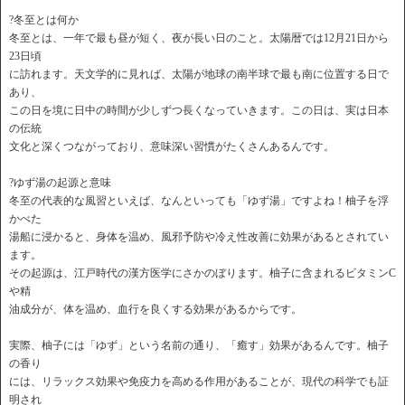
?冬至とは何か
冬至とは、一年で最も昼が短く、夜が長い日のこと。太陽暦では12月21日から
23日頃
に訪れます。天文学的に見れば、太陽が地球の南半球で最も南に位置する日で
あり、
この日を境に日中の時間が少しずつ長くなっていきます。この日は、実は日本
の伝統
文化と深くつながっており、意味深い習慣がたくさんあるんです。
?ゆず湯の起源と意味
冬至の代表的な風習といえば、なんといっても「ゆず湯」ですよね！柚子を浮
かべた
湯船に浸かると、身体を温め、風邪予防や冷え性改善に効果があるとされてい
ます。
その起源は、江戸時代の漢方医学にさかのぼります。柚子に含まれるビタミンC
や精
油成分が、体を温め、血行を良くする効果があるからです。
実際、柚子には「ゆず」という名前の通り、「癒す」効果があるんです。柚子
の香り
には、リラックス効果や免疫力を高める作用があることが、現代の科学でも証
明され