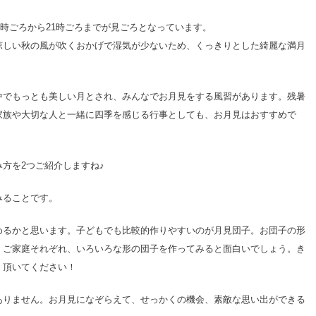
9時ごろから21時ごろまでが見ごろとなっています。
涼しい秋の風が吹くおかげで湿気が少ないため、くっきりとした綺麗な満月
中でもっとも美しい月とされ、みんなでお月見をする風習があります。残暑
家族や大切な人と一緒に四季を感じる行事としても、お月見はおすすめで
方を2つご紹介しますね♪
みることです。
めるかと思います。子どもでも比較的作りやすいのが月見団子。お団子の形
、ご家庭それぞれ、いろいろな形の団子を作ってみると面白いでしょう。き
く頂いてください！
ありません。お月見になぞらえて、せっかくの機会、素敵な思い出ができる