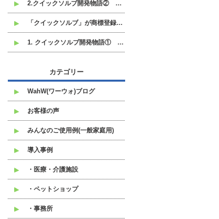
2.クイックソルブ開発物語② なぜ液体ではなく粉末なのか
「クイックソルブ」が商標登録されました。
1. クイックソルブ開発物語① 開発のきっかけは、中東の港にありました
カテゴリー
WahW(ワーウォ)ブログ
お客様の声
みんなのご使用例(一般家庭用)
導入事例
・医療・介護施設
・ペットショップ
・事務所