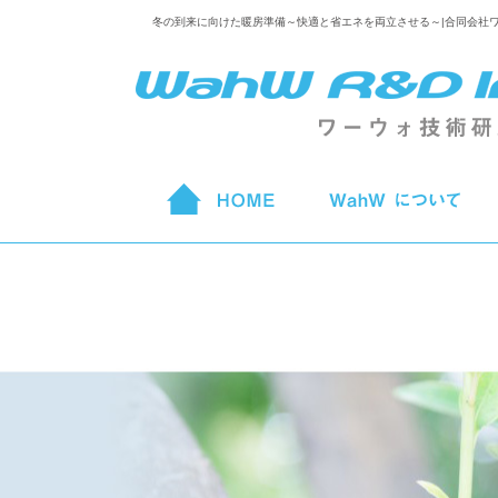
冬の到来に向けた暖房準備～快適と省エネを両立させる～|合同会社