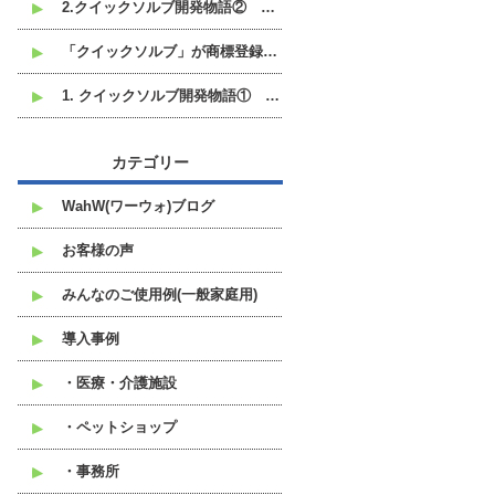
2.クイックソルブ開発物語② なぜ液体ではなく粉末なのか
「クイックソルブ」が商標登録されました。
1. クイックソルブ開発物語① 開発のきっかけは、中東の港にありました
カテゴリー
WahW(ワーウォ)ブログ
お客様の声
みんなのご使用例(一般家庭用)
導入事例
・医療・介護施設
・ペットショップ
・事務所