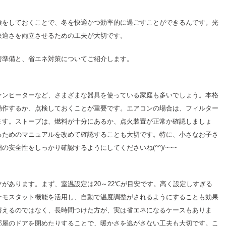
検をしておくことで、冬を快適かつ効率的に過ごすことができるんです。光
快適さを両立させるための工夫が大切です。
房準備と、省エネ対策についてご紹介します。
ァンヒーターなど、さまざまな器具を使っている家庭も多いでしょう。本格
動作するか、点検しておくことが重要です。エアコンの場合は、フィルター
ます。ストーブは、燃料が十分にあるか、点火装置が正常か確認しましょ
るためのマニュアルを改めて確認することも大切です。特に、小さなお子さ
安全性をしっかり確認するようにしてくださいね(^^)/~~~
があります。まず、室温設定は20～22℃が目安です。高く設定しすぎる
ーモスタット機能を活用し、自動で温度調整がされるようにすることも効果
替えるのではなく、長時間つけた方が、実は省エネになるケースもありま
部屋のドアを閉めたりすることで、暖かさを逃がさない工夫も大切です。こ