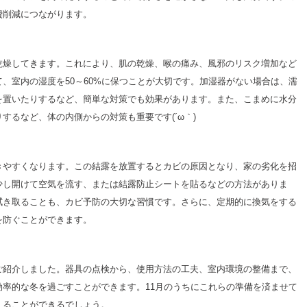
費削減につながります。
乾燥してきます。これにより、肌の乾燥、喉の痛み、風邪のリスク増加など
、室内の湿度を50～60%に保つことが大切です。加湿器がない場合は、濡
を置いたりするなど、簡単な対策でも効果があります。また、こまめに水分
するなど、体の内側からの対策も重要です(´ω｀)
きやすくなります。この結露を放置するとカビの原因となり、家の劣化を招
少し開けて空気を流す、または結露防止シートを貼るなどの方法がありま
拭き取ることも、カビ予防の大切な習慣です。さらに、定期的に換気をする
を防ぐことができます。
ご紹介しました。器具の点検から、使用方法の工夫、室内環境の整備まで、
率的な冬を過ごすことができます。11月のうちにこれらの準備を済ませて
えることができるでしょう。