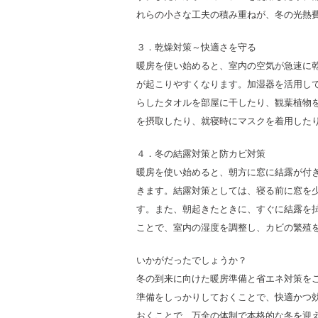
れらの小さな工夫の積み重ねが、冬の光熱
３．乾燥対策～快適さを守る
暖房を使い始めると、室内の空気が急速に
が起こりやすくなります。加湿器を活用して
らしたタオルを部屋に干したり、観葉植物
を摂取したり、就寝時にマスクを着用したり
４．冬の結露対策と防カビ対策
暖房を使い始めると、朝方に窓に結露が付
きます。結露対策としては、寝る前に窓を
す。また、朝起きたときに、すぐに結露を
ことで、室内の湿度を調整し、カビの繁殖
いかがだったでしょうか？
冬の到来に向けた暖房準備と省エネ対策を
準備をしっかりしておくことで、快適かつ効
おくことで、万全の体制で本格的な冬を迎