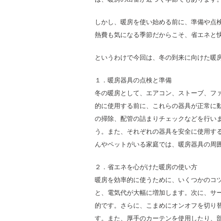
しかし、暖房を使い始める前に、準備や点
熱費も気になる季節だからこそ、省エネと
というわけで今回は、冬の到来に向けた暖
１．暖房器具の点検と準備
冬の暖房として、エアコン、ストーブ、フ
的に使用する前に、これらの器具が正常に
の掃除、配管の詰まりチェックなどを行い
う。また、それぞれの器具を安全に使用す
んやペットがいる家庭では、暖房器具の周囲の
２．省エネを心がけた暖房の使い方
暖房を効率的に使うために、いくつかのコツ
と、電気代が大幅に増加します。次に、サ
的です。さらに、こまめにオンオフを切り
す。また、厚手のカーテンを使用したり、