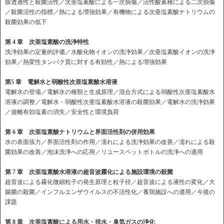
膜透過性と殺菌活性／次亜塩素酸による一次損傷／活性酸素種による二次損傷
／殺菌活性の指標／熱による増強効果／有機物による次亜塩素酸ナトリウムの
殺菌効果の低下
第 4
章 次亜塩素酸の洗浄特性
洗浄効果の定量的評価／水酸化物イオンの洗浄効果／次亜塩素酸イオンの洗浄
効果／熱変性タンパク質に対する有効性／熱による増強効果
第5
章 電解水と弱酸性次亜塩素酸水溶液
電解水の登場／電解水の種類と生成原理／混合方式による弱酸性次亜塩素酸水
溶液の調整／電解水・弱酸性次亜塩素酸水溶液の殺菌効果／電解水の洗浄効果
／遊離有効塩素の消失／安全性と環境負荷
第 6
章 次亜塩素酸ナトリウムと界面活性剤の併用効果
水の表面張力／界面活性剤の作用／濡れによる洗浄効果の改善／濡れによる殺
菌効果の改善／泡沫洗浄への応用／リユースペットボトルの洗浄への適用
第 7
章 次亜塩素酸水溶液の超音波霧化による施設環境の殺菌
超音波による霧化微細粒子の発生原理と粒子径／超音波による液性の変化／大
腸菌の殺菌／インフルエンザウイルスの不活性化／養鶏施設への適用／今後の
課題
第 8
章 次亜塩素酸による用水・排水・臭気ガスの浄化