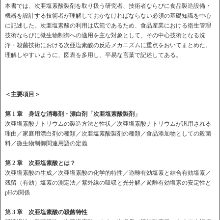
本書では、次亜塩素酸製剤を取り扱う研究者、技術者ならびに食品製造設備・
機器を設計する技術者が理解しておかなければならない必須の基礎知識を中心
に記述した。次亜塩素酸の利用は広範であるため、食品産業における衛生管理
技術ならびに微生物制御への適用を主な対象として、その中心技術となる洗
浄・殺菌技術における次亜塩素酸の反応メカニズムに重点をおいてまとめた。
理解しやすいように、図表を多用し、平易な言葉で記述してある。
＜主要項目＞
第 1
章 身近な消毒剤・漂白剤「次亜塩素酸製剤」
次亜塩素酸ナトリウムの製造方法と性状／次亜塩素酸ナトリウムが汎用される
理由／家庭用漂白剤の種類／次亜塩素酸製剤の種類／食品添加物としての殺菌
料／微生物制御関連用語の定義
第 2
章 次亜塩素酸とは？
次亜塩素酸の生成／次亜塩素酸の化学的特性／遊離有効塩素と結合有効塩素／
残留（有効）塩素の測定法／紫外線の吸収と光分解／遊離有効塩素の安定性と
pHの関係
第 3
章 次亜塩素酸の殺菌特性