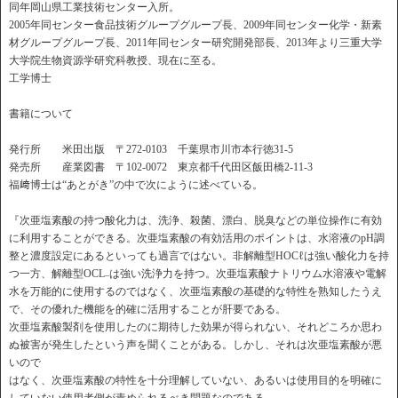
同年岡山県工業技術センター入所。
2005年同センター食品技術グループグループ長、2009年同センター化学・新素
材グループグループ長、2011年同センター研究開発部長、2013年より三重大学
大学院生物資源学研究科教授、現在に至る。
工学博士
書籍について
発行所 米田出版 〒272-0103 千葉県市川市本行徳31-5
発売所 産業図書 〒102-0072 東京都千代田区飯田橋2-11-3
福﨑博士は“あとがき”の中で次にように述べている。
『次亜塩素酸の持つ酸化力は、洗浄、殺菌、漂白、脱臭などの単位操作に有効
に利用することができる。次亜塩素酸の有効活用のポイントは、水溶液のpH調
整と濃度設定にあるといっても過言ではない。非解離型HOCℓは強い酸化力を持
つ一方、解離型OCL
は強い洗浄力を持つ。次亜塩素酸ナトリウム水溶液や電解
–
水を万能的に使用するのではなく、次亜塩素酸の基礎的な特性を熟知したうえ
で、その優れた機能を的確に活用することが肝要である。
次亜塩素酸製剤を使用したのに期待した効果が得られない、それどころか思わ
ぬ被害が発生したという声を聞くことがある。しかし、それは次亜塩素酸が悪
いので
はなく、次亜塩素酸の特性を十分理解していない、あるいは使用目的を明確に
していない使用者側が責められるべき問題なのである。