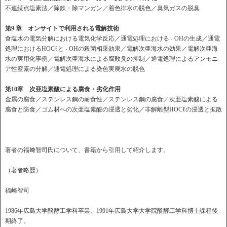
不連続点塩素法／除鉄・除マンガン／着色排水の脱色／臭気ガスの脱臭
第9
章 オンサイトで利用される電解技術
食塩水の電気分解における電気化学反応／通電処理における
OHの生成／通電
・
処理におけるHOCℓと
OHの殺菌相乗効果／電解次亜海水の効果／電解次亜海
・
水の実用化事例／電解次亜海水による腐敗臭の抑制／通電処理によるアンモニ
ア性窒素の分解／通電処理による染色実廃水の脱色
第10
章 次亜塩素酸による腐食・劣化作用
金属の腐食／ステンレス鋼の耐食性／ステンレス鋼の腐食／次亜塩素酸による
腐食と防食／ゴム材への次亜塩素酸の浸透と劣化／非解離型HOCℓの浸透と拡散
著者の福﨑智司氏について、書籍から引用して紹介します。
（著者略歴）
福崎智司
1986年広島大学醗酵工学科卒業、1991年広島大学大学院醗酵工学科博士課程後
期終了。